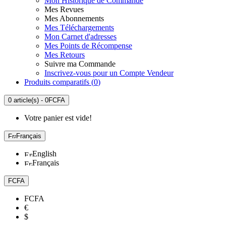
Mon Historique de Commande
Mes Revues
Mes Abonnements
Mes Téléchargements
Mon Carnet d'adresses
Mes Points de Récompense
Mes Retours
Suivre ma Commande
Inscrivez-vous pour un Compte Vendeur
Produits comparatifs (
0
)
0 article(s) - 0FCFA
Votre panier est vide!
Français
English
Français
FCFA
FCFA
€
$