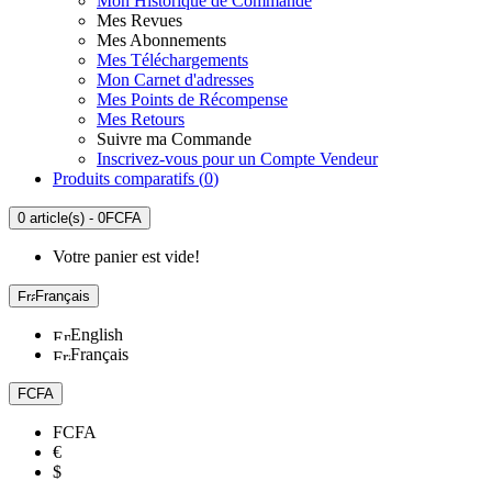
Mon Historique de Commande
Mes Revues
Mes Abonnements
Mes Téléchargements
Mon Carnet d'adresses
Mes Points de Récompense
Mes Retours
Suivre ma Commande
Inscrivez-vous pour un Compte Vendeur
Produits comparatifs (
0
)
0 article(s) - 0FCFA
Votre panier est vide!
Français
English
Français
FCFA
FCFA
€
$