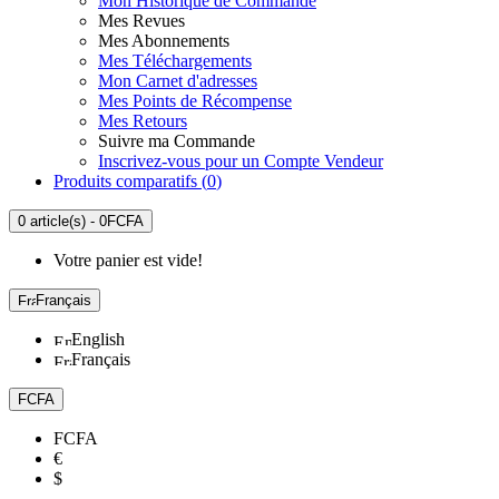
Mon Historique de Commande
Mes Revues
Mes Abonnements
Mes Téléchargements
Mon Carnet d'adresses
Mes Points de Récompense
Mes Retours
Suivre ma Commande
Inscrivez-vous pour un Compte Vendeur
Produits comparatifs (
0
)
0 article(s) - 0FCFA
Votre panier est vide!
Français
English
Français
FCFA
FCFA
€
$