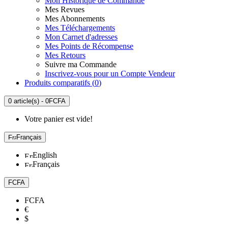
Mon Historique de Commande
Mes Revues
Mes Abonnements
Mes Téléchargements
Mon Carnet d'adresses
Mes Points de Récompense
Mes Retours
Suivre ma Commande
Inscrivez-vous pour un Compte Vendeur
Produits comparatifs (
0
)
0 article(s) - 0FCFA
Votre panier est vide!
Français
English
Français
FCFA
FCFA
€
$