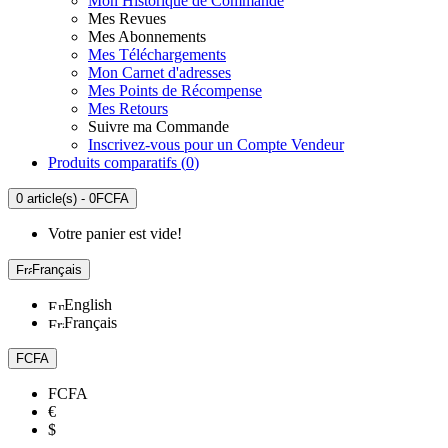
Mon Historique de Commande
Mes Revues
Mes Abonnements
Mes Téléchargements
Mon Carnet d'adresses
Mes Points de Récompense
Mes Retours
Suivre ma Commande
Inscrivez-vous pour un Compte Vendeur
Produits comparatifs (
0
)
0 article(s) - 0FCFA
Votre panier est vide!
Français
English
Français
FCFA
FCFA
€
$