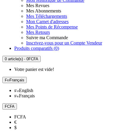
Mon Historique de Commande
Mes Revues
Mes Abonnements
Mes Téléchargements
Mon Carnet d'adresses
Mes Points de Récompense
Mes Retours
Suivre ma Commande
Inscrivez-vous pour un Compte Vendeur
Produits comparatifs (
0
)
0 article(s) - 0FCFA
Votre panier est vide!
Français
English
Français
FCFA
FCFA
€
$