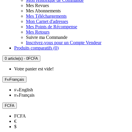
Mon Historique de Commande
Mes Revues
Mes Abonnements
Mes Téléchargements
Mon Carnet d'adresses
Mes Points de Récompense
Mes Retours
Suivre ma Commande
Inscrivez-vous pour un Compte Vendeur
Produits comparatifs (
0
)
0 article(s) - 0FCFA
Votre panier est vide!
Français
English
Français
FCFA
FCFA
€
$