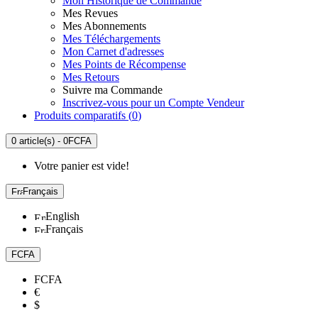
Mon Historique de Commande
Mes Revues
Mes Abonnements
Mes Téléchargements
Mon Carnet d'adresses
Mes Points de Récompense
Mes Retours
Suivre ma Commande
Inscrivez-vous pour un Compte Vendeur
Produits comparatifs (
0
)
0 article(s) - 0FCFA
Votre panier est vide!
Français
English
Français
FCFA
FCFA
€
$