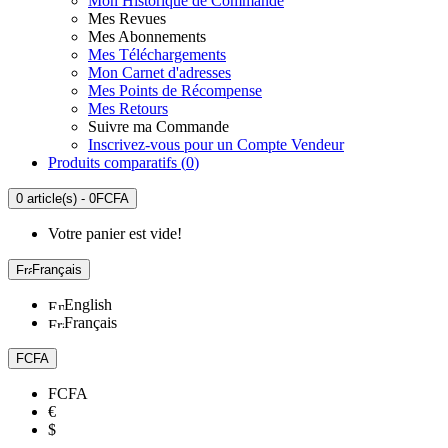
Mon Historique de Commande
Mes Revues
Mes Abonnements
Mes Téléchargements
Mon Carnet d'adresses
Mes Points de Récompense
Mes Retours
Suivre ma Commande
Inscrivez-vous pour un Compte Vendeur
Produits comparatifs (
0
)
0 article(s) - 0FCFA
Votre panier est vide!
Français
English
Français
FCFA
FCFA
€
$