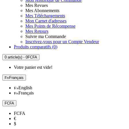
Mon Historique de Commande
Mes Revues
Mes Abonnements
Mes Téléchargements
Mon Carnet d'adresses
Mes Points de Récompense
Mes Retours
Suivre ma Commande
Inscrivez-vous pour un Compte Vendeur
Produits comparatifs (
0
)
0 article(s) - 0FCFA
Votre panier est vide!
Français
English
Français
FCFA
FCFA
€
$