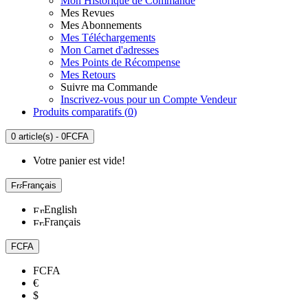
Mon Historique de Commande
Mes Revues
Mes Abonnements
Mes Téléchargements
Mon Carnet d'adresses
Mes Points de Récompense
Mes Retours
Suivre ma Commande
Inscrivez-vous pour un Compte Vendeur
Produits comparatifs (
0
)
0 article(s) - 0FCFA
Votre panier est vide!
Français
English
Français
FCFA
FCFA
€
$