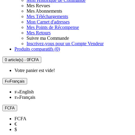
Mon Historique de Commande
Mes Revues
Mes Abonnements
Mes Téléchargements
Mon Carnet d'adresses
Mes Points de Récompense
Mes Retours
Suivre ma Commande
Inscrivez-vous pour un Compte Vendeur
Produits comparatifs (
0
)
0 article(s) - 0FCFA
Votre panier est vide!
Français
English
Français
FCFA
FCFA
€
$