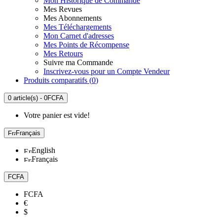
Mon Historique de Commande
Mes Revues
Mes Abonnements
Mes Téléchargements
Mon Carnet d'adresses
Mes Points de Récompense
Mes Retours
Suivre ma Commande
Inscrivez-vous pour un Compte Vendeur
Produits comparatifs (
0
)
0 article(s) - 0FCFA
Votre panier est vide!
Français
English
Français
FCFA
FCFA
€
$