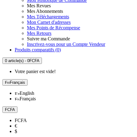
Mon Historique de Commande
Mes Revues
Mes Abonnements
Mes Téléchargements
Mon Carnet d'adresses
Mes Points de Récompense
Mes Retours
Suivre ma Commande
Inscrivez-vous pour un Compte Vendeur
Produits comparatifs (
0
)
0 article(s) - 0FCFA
Votre panier est vide!
Français
English
Français
FCFA
FCFA
€
$