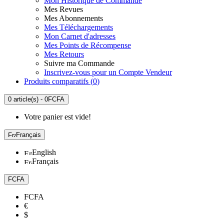
Mon Historique de Commande
Mes Revues
Mes Abonnements
Mes Téléchargements
Mon Carnet d'adresses
Mes Points de Récompense
Mes Retours
Suivre ma Commande
Inscrivez-vous pour un Compte Vendeur
Produits comparatifs (
0
)
0 article(s) - 0FCFA
Votre panier est vide!
Français
English
Français
FCFA
FCFA
€
$