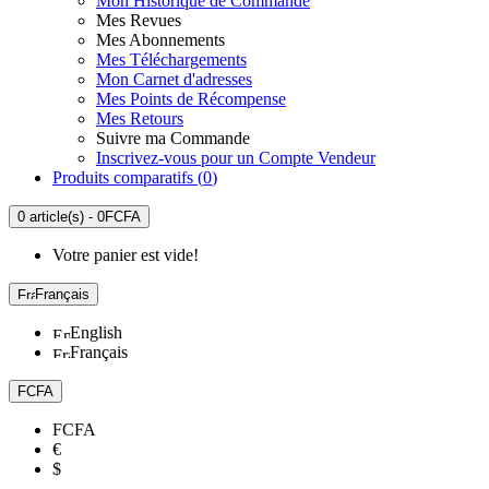
Mon Historique de Commande
Mes Revues
Mes Abonnements
Mes Téléchargements
Mon Carnet d'adresses
Mes Points de Récompense
Mes Retours
Suivre ma Commande
Inscrivez-vous pour un Compte Vendeur
Produits comparatifs (
0
)
0 article(s) - 0FCFA
Votre panier est vide!
Français
English
Français
FCFA
FCFA
€
$