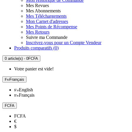
Mon Historique de Commande
Mes Revues
Mes Abonnements
Mes Téléchargements
Mon Carnet d'adresses
Mes Points de Récompense
Mes Retours
Suivre ma Commande
Inscrivez-vous pour un Compte Vendeur
Produits comparatifs (
0
)
0 article(s) - 0FCFA
Votre panier est vide!
Français
English
Français
FCFA
FCFA
€
$