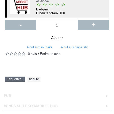
2I SARL
Badges
Produits totaux
100
-
+
Ajouter
Ajout aux souhaits
Ajout au comparatif
0 avis
Écrire un avis
/
Etiquettes :
beaute
PUB
VENDS SUR EKO MARKET HUB