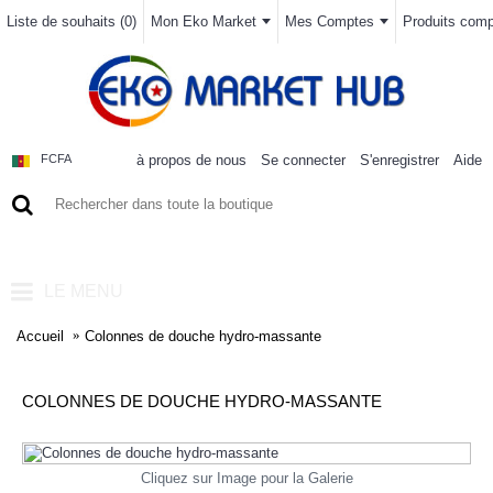
Liste de souhaits (
0
)
Mon Eko Market
Mes Comptes
Produits compa
à propos de nous
Se connecter
S'enregistrer
Aide
FCFA
0 article(s) - 0FCFA
LE MENU
Accueil
Colonnes de douche hydro-massante
COLONNES DE DOUCHE HYDRO-MASSANTE
Cliquez sur Image pour la Galerie