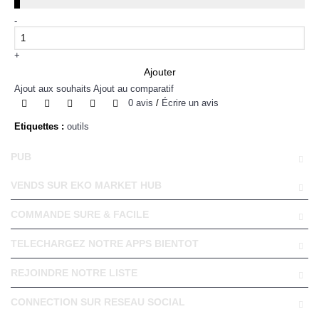
-
+
Ajouter
Ajout aux souhaits
Ajout au comparatif
0 avis
/
Écrire un avis
Etiquettes :
outils
PUB
VENDS SUR EKO MARKET HUB
COMMANDE SURE & FACILE
TELECHARGEZ NOTRE APPS BIENTOT
REJOINDRE NOTRE LISTE
CONNECTION SUR RESEAU SOCIAL