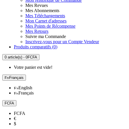
Mon Historique de Commande
Mes Revues
Mes Abonnements
Mes Téléchargements
Mon Carnet d'adresses
Mes Points de Récompense
Mes Retours
Suivre ma Commande
Inscrivez-vous pour un Compte Vendeur
Produits comparatifs (
0
)
0 article(s) - 0FCFA
Votre panier est vide!
Français
English
Français
FCFA
FCFA
€
$