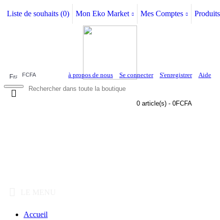
Liste de souhaits (
0
)
Mon Eko Market
Mes Comptes
Produits
à propos de nous
Se connecter
S'enregistrer
Aide
FCFA
0 article(s) - 0FCFA
LE MENU
Accueil