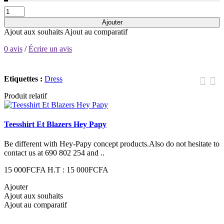
Ajouter
Ajout aux souhaits
Ajout au comparatif
0 avis
/
Écrire un avis
Etiquettes :
Dress
Produit relatif
Teesshirt Et Blazers Hey Papy
2
Be different with Hey-Papy concept products.Also do not hesitate to
B
contact us at 690 802 254 and ..
s
15 000FCFA
H.T : 15 000FCFA
Ajouter
A
Ajout aux souhaits
A
Ajout au comparatif
A