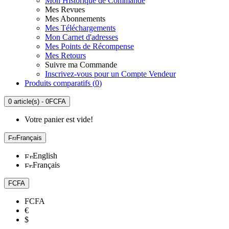
Mon Historique de Commande
Mes Revues
Mes Abonnements
Mes Téléchargements
Mon Carnet d'adresses
Mes Points de Récompense
Mes Retours
Suivre ma Commande
Inscrivez-vous pour un Compte Vendeur
Produits comparatifs (
0
)
0 article(s) - 0FCFA
Votre panier est vide!
Français
English
Français
FCFA
FCFA
€
$