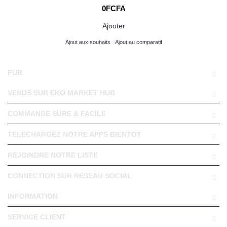
0FCFA
Ajouter
Ajout aux souhaits
Ajout au comparatif
PUB
VENDS SUR EKO MARKET HUB
COMMANDE SURE & FACILE
TELECHARGEZ NOTRE APPS BIENTOT
REJOINDRE NOTRE LISTE
CONNECTION SUR RESEAU SOCIAL
INFORMATION
SERVICE CLIENT