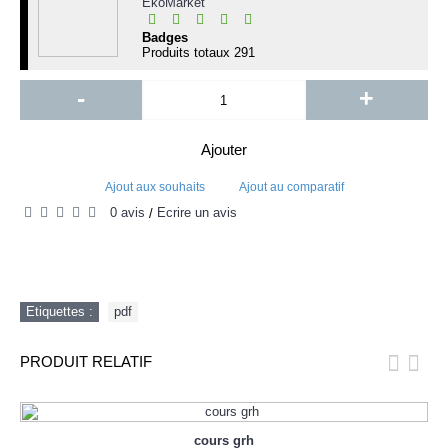
EkoMarket
Badges
Produits totaux
291
-
+
Ajouter
Ajout aux souhaits
Ajout au comparatif
0 avis
Écrire un avis
/
Etiquettes :
pdf
PRODUIT RELATIF
cours grh