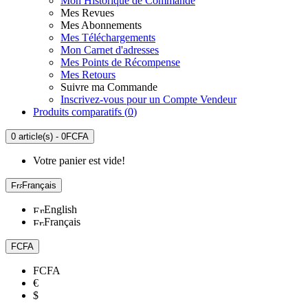
Mon Historique de Commande
Mes Revues
Mes Abonnements
Mes Téléchargements
Mon Carnet d'adresses
Mes Points de Récompense
Mes Retours
Suivre ma Commande
Inscrivez-vous pour un Compte Vendeur
Produits comparatifs (
0
)
0 article(s) - 0FCFA
Votre panier est vide!
Français
English
Français
FCFA
FCFA
€
$