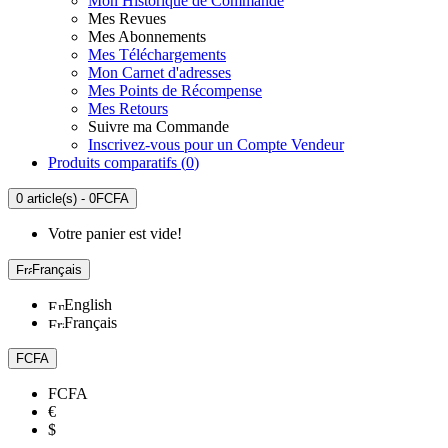
Mon Historique de Commande
Mes Revues
Mes Abonnements
Mes Téléchargements
Mon Carnet d'adresses
Mes Points de Récompense
Mes Retours
Suivre ma Commande
Inscrivez-vous pour un Compte Vendeur
Produits comparatifs (
0
)
0 article(s) - 0FCFA
Votre panier est vide!
Français
English
Français
FCFA
FCFA
€
$