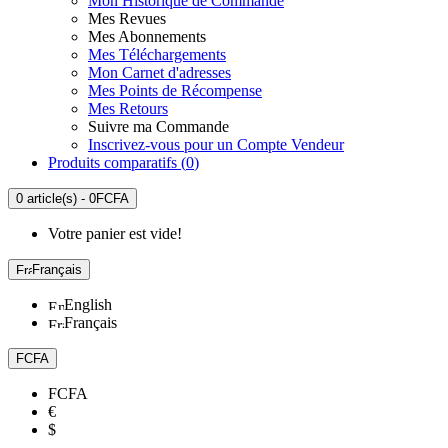
Mon Historique de Commande
Mes Revues
Mes Abonnements
Mes Téléchargements
Mon Carnet d'adresses
Mes Points de Récompense
Mes Retours
Suivre ma Commande
Inscrivez-vous pour un Compte Vendeur
Produits comparatifs (
0
)
0 article(s) - 0FCFA
Votre panier est vide!
Français
English
Français
FCFA
FCFA
€
$