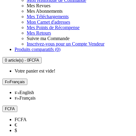
Mon Historique de Commande
Mes Revues
Mes Abonnements
Mes Téléchargements
Mon Carnet d'adresses
Mes Points de Récompense
Mes Retours
Suivre ma Commande
Inscrivez-vous pour un Compte Vendeur
Produits comparatifs (
0
)
0 article(s) - 0FCFA
Votre panier est vide!
Français
English
Français
FCFA
FCFA
€
$