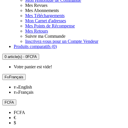
Mon Historique de Commande
Mes Revues
Mes Abonnements
Mes Téléchargements
Mon Carnet d'adresses
Mes Points de Récompense
Mes Retours
Suivre ma Commande
Inscrivez-vous pour un Compte Vendeur
Produits comparatifs (
0
)
0 article(s) - 0FCFA
Votre panier est vide!
Français
English
Français
FCFA
FCFA
€
$