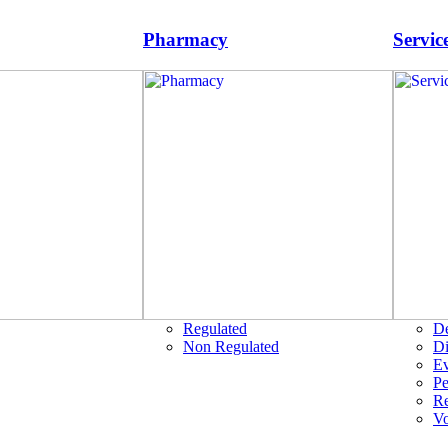
Pharmacy
Servic
Regulated
D
Non Regulated
Di
Ev
Pe
R
Vo