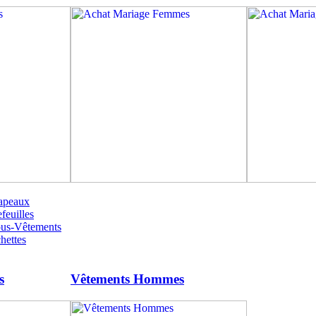
apeaux
feuilles
ous-Vêtements
hettes
s
Vêtements Hommes