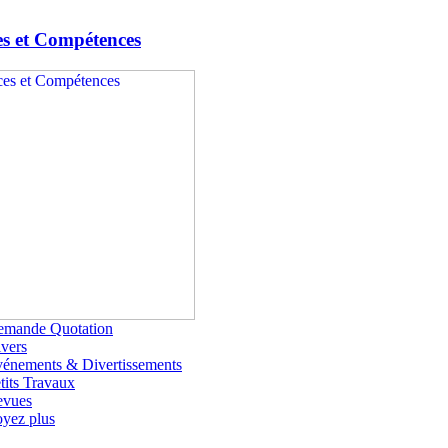
es et Compétences
emande Quotation
vers
énements & Divertissements
tits Travaux
evues
yez plus