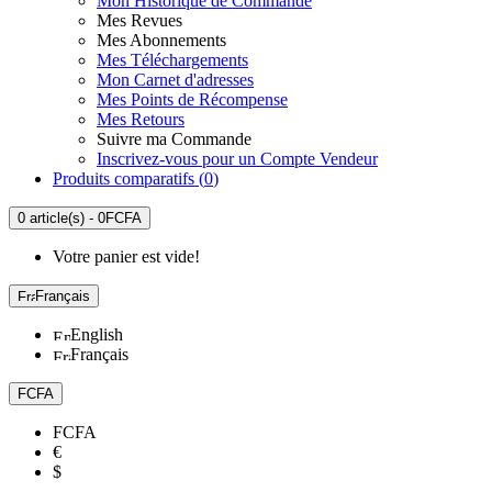
Mon Historique de Commande
Mes Revues
Mes Abonnements
Mes Téléchargements
Mon Carnet d'adresses
Mes Points de Récompense
Mes Retours
Suivre ma Commande
Inscrivez-vous pour un Compte Vendeur
Produits comparatifs (
0
)
0 article(s) - 0FCFA
Votre panier est vide!
Français
English
Français
FCFA
FCFA
€
$