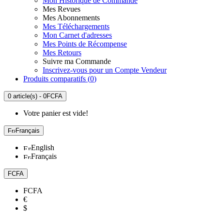
Mon Historique de Commande
Mes Revues
Mes Abonnements
Mes Téléchargements
Mon Carnet d'adresses
Mes Points de Récompense
Mes Retours
Suivre ma Commande
Inscrivez-vous pour un Compte Vendeur
Produits comparatifs (
0
)
0 article(s) - 0FCFA
Votre panier est vide!
Français
English
Français
FCFA
FCFA
€
$