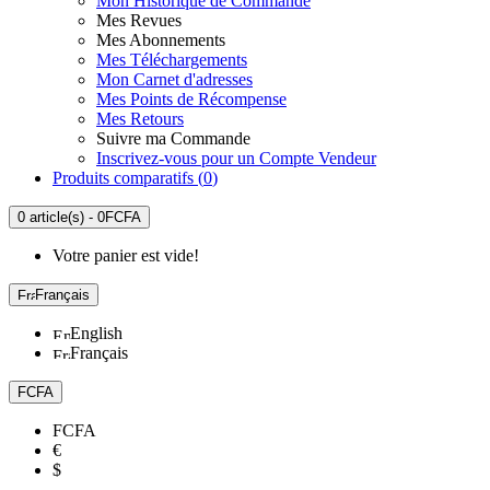
Mon Historique de Commande
Mes Revues
Mes Abonnements
Mes Téléchargements
Mon Carnet d'adresses
Mes Points de Récompense
Mes Retours
Suivre ma Commande
Inscrivez-vous pour un Compte Vendeur
Produits comparatifs (
0
)
0 article(s) - 0FCFA
Votre panier est vide!
Français
English
Français
FCFA
FCFA
€
$