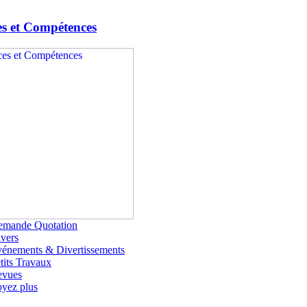
es et Compétences
emande Quotation
vers
énements & Divertissements
tits Travaux
evues
yez plus