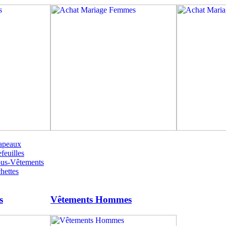
apeaux
feuilles
ous-Vêtements
hettes
s
Vêtements Hommes