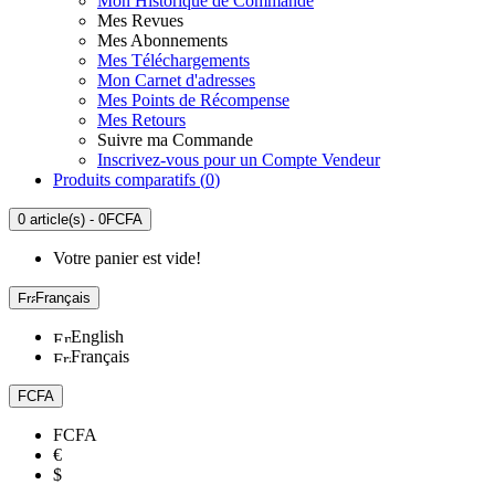
Mon Historique de Commande
Mes Revues
Mes Abonnements
Mes Téléchargements
Mon Carnet d'adresses
Mes Points de Récompense
Mes Retours
Suivre ma Commande
Inscrivez-vous pour un Compte Vendeur
Produits comparatifs (
0
)
0 article(s) - 0FCFA
Votre panier est vide!
Français
English
Français
FCFA
FCFA
€
$