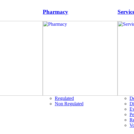
Pharmacy
Servic
Regulated
D
Non Regulated
Di
Ev
Pe
R
Vo