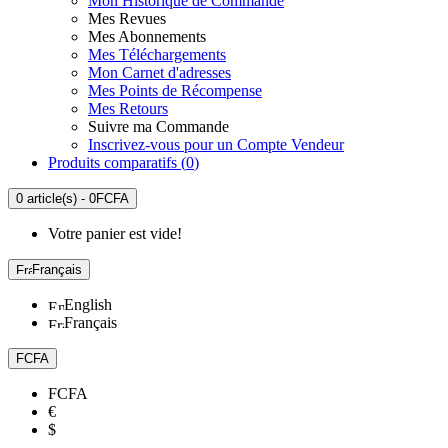
Mon Historique de Commande
Mes Revues
Mes Abonnements
Mes Téléchargements
Mon Carnet d'adresses
Mes Points de Récompense
Mes Retours
Suivre ma Commande
Inscrivez-vous pour un Compte Vendeur
Produits comparatifs (
0
)
0 article(s) - 0FCFA
Votre panier est vide!
Français
English
Français
FCFA
FCFA
€
$