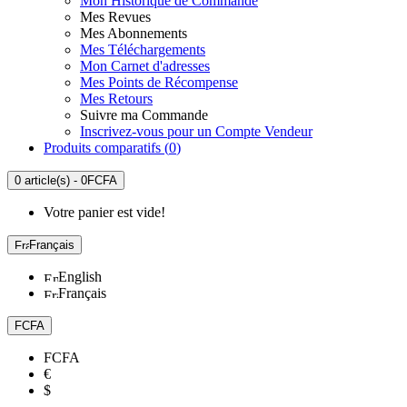
Mon Historique de Commande
Mes Revues
Mes Abonnements
Mes Téléchargements
Mon Carnet d'adresses
Mes Points de Récompense
Mes Retours
Suivre ma Commande
Inscrivez-vous pour un Compte Vendeur
Produits comparatifs (
0
)
0 article(s) - 0FCFA
Votre panier est vide!
Français
English
Français
FCFA
FCFA
€
$