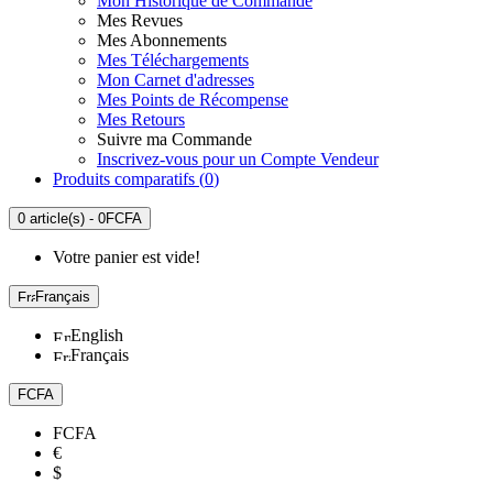
Mon Historique de Commande
Mes Revues
Mes Abonnements
Mes Téléchargements
Mon Carnet d'adresses
Mes Points de Récompense
Mes Retours
Suivre ma Commande
Inscrivez-vous pour un Compte Vendeur
Produits comparatifs (
0
)
0 article(s) - 0FCFA
Votre panier est vide!
Français
English
Français
FCFA
FCFA
€
$