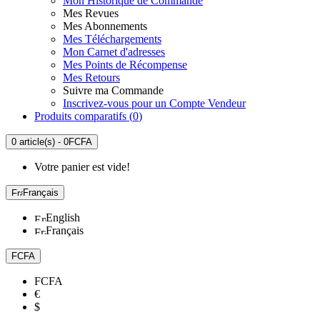
Mon Historique de Commande
Mes Revues
Mes Abonnements
Mes Téléchargements
Mon Carnet d'adresses
Mes Points de Récompense
Mes Retours
Suivre ma Commande
Inscrivez-vous pour un Compte Vendeur
Produits comparatifs (
0
)
0 article(s) - 0FCFA
Votre panier est vide!
Français
English
Français
FCFA
FCFA
€
$