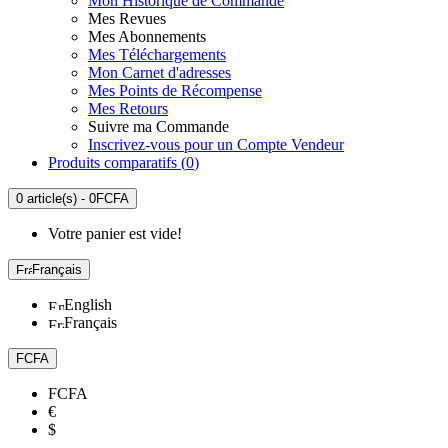
Mon Historique de Commande
Mes Revues
Mes Abonnements
Mes Téléchargements
Mon Carnet d'adresses
Mes Points de Récompense
Mes Retours
Suivre ma Commande
Inscrivez-vous pour un Compte Vendeur
Produits comparatifs (
0
)
0 article(s) - 0FCFA
Votre panier est vide!
Français
English
Français
FCFA
FCFA
€
$