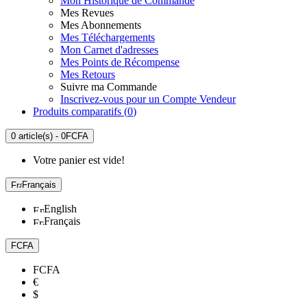
Mon Historique de Commande
Mes Revues
Mes Abonnements
Mes Téléchargements
Mon Carnet d'adresses
Mes Points de Récompense
Mes Retours
Suivre ma Commande
Inscrivez-vous pour un Compte Vendeur
Produits comparatifs (
0
)
0 article(s) - 0FCFA
Votre panier est vide!
Français
English
Français
FCFA
FCFA
€
$