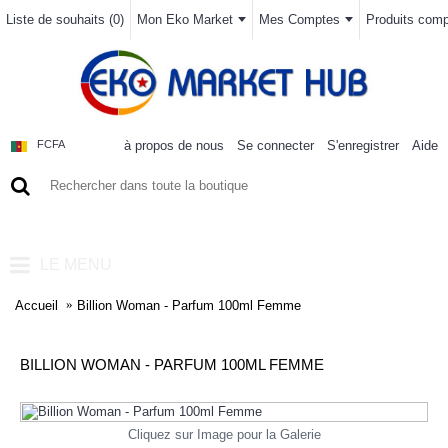
Liste de souhaits (
0
)
Mon Eko Market
Mes Comptes
Produits compa
à propos de nous
Se connecter
S'enregistrer
Aide
FCFA
0 article(s) - 0FCFA
LE MENU
Accueil
Billion Woman - Parfum 100ml Femme
BILLION WOMAN - PARFUM 100ML FEMME
Cliquez sur Image pour la Galerie