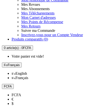
Mon Historique de Commande
Mes Revues
Mes Abonnements
Mes Téléchargements
Mon Carnet d'adresses
Mes Points de Récompense
Mes Retours
Suivre ma Commande
Inscrivez-vous pour un Compte Vendeur
Produits comparatifs (
0
)
0 article(s) - 0FCFA
Votre panier est vide!
Français
English
Français
FCFA
FCFA
€
$