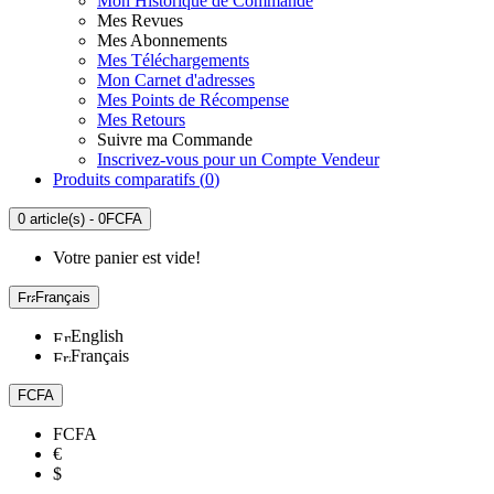
Mon Historique de Commande
Mes Revues
Mes Abonnements
Mes Téléchargements
Mon Carnet d'adresses
Mes Points de Récompense
Mes Retours
Suivre ma Commande
Inscrivez-vous pour un Compte Vendeur
Produits comparatifs (
0
)
0 article(s) - 0FCFA
Votre panier est vide!
Français
English
Français
FCFA
FCFA
€
$