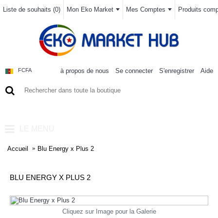
Liste de souhaits (
0
)
Mon Eko Market
Mes Comptes
Produits compa
à propos de nous
Se connecter
S'enregistrer
Aide
FCFA
0 article(s) - 0FCFA
LE MENU
Accueil
Blu Energy x Plus 2
BLU ENERGY X PLUS 2
Cliquez sur Image pour la Galerie