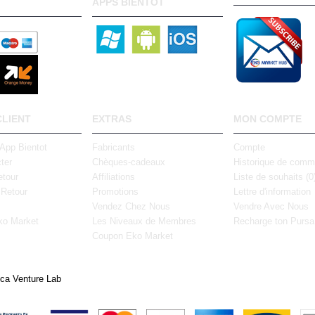
APPS BIENTOT
CLIENT
EXTRAS
MON COMPTE
 App Bientot
Fabricants
Compte
ter
Chèques-cadeaux
Historique de com
tour
Affiliations
Liste de souhaits (
0
 Retour
Promotions
Lettre d'information
Vendez Chez Nous
Vendre Avec Nous
ko Market
Les Niveaux de Membres
Recharge ton Pursa
Coupon Eko Market
ica Venture Lab