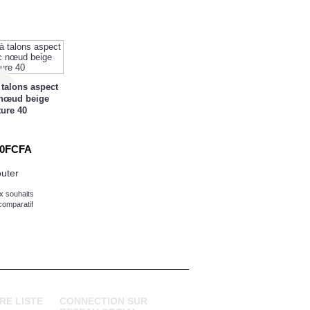
 talons aspect
 nœud beige
ture 40
00FCFA
outer
x souhaits
comparatif
RE LISTE
CONNECTION SUR