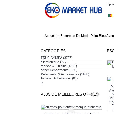
List
ELECTRONIQUE
AFFAIRES SYMPA
HABI
Accueil
Escarpins De Mode Daim Bleu Avec 
CATÉGORIES
TRUC SYMPA
(3737)
+
Électronique
(777)
+
Maison & Cuisine
(1321)
+
Other Departments
(150)
+
Vêtements & Accessoires
(1160)
+
Achetez A L’etranger
(84)
()
PLUS DE MEILLEURES OFFRES
-14%