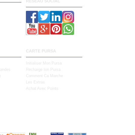
RESEAU SOCIAL
CARTE PURSA
Initialiser Mon Pursa
mandes
Recharge ton Pursa
)
Comment Ca Marche
Les Extras
Achat Avec Points