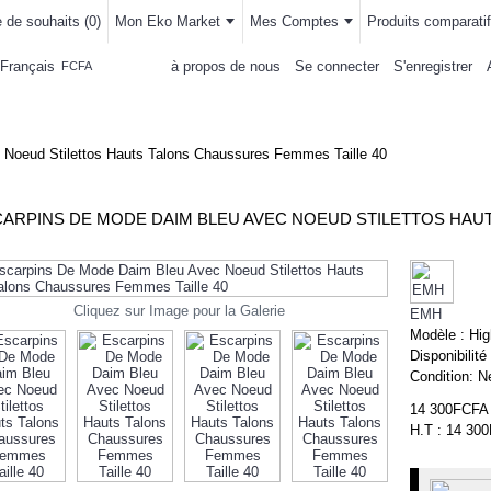
e de souhaits (
0
)
Mon Eko Market
Mes Comptes
Produits comparatif
Français
à propos de nous
Se connecter
S'enregistrer
FCFA
LLEMENTS
MAISON & CUISINE
AUTRE DEPARTEMENTS
ACHAT
Noeud Stilettos Hauts Talons Chaussures Femmes Taille 40
Cliquez sur Image pour la Galerie
EMH
Modèle :
Hig
Disponibilité
Condition:
N
14 300FCFA
H.T : 14 30
-1