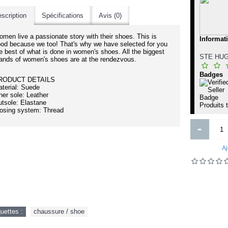
Morden Toshiba Hard Disk
au de Parfum Femme Comme Une
scription
Spécifications
Avis (0)
Evidence - 50 ml
men live a passionate story with their shoes. This is
Informat
od because we too! That's why we have selected for you
e best of what is done in women's shoes. All the biggest
STE HUG
ands of women's shoes are at the rendezvous.
Badges
RODUCT DETAILS
terial: Suede
ner sole: Leather
tsole: Elastane
Produits 
osing system: Thread
-
11 500FCFA
95 000FCFA
105 000FCFA
Aj
Ajouter
Ajouter
Ajout aux souhaits
Ajout au comparatif
Ajout aux souhaits
Ajout au comparatif
quettes :
chaussure / shoe