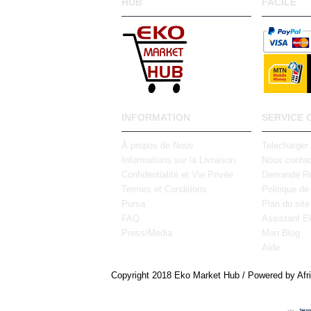
HUB
FACILE
INFORMATION
SERVICE 
À propos de Nous
Telecharger
Informations sur la Livraison
Nous contac
Confidentialité et Vie Privée
Demande Re
Termes et Conditions
Politique de
Pursa
Plan du site
FAQ
Assistant E
Press/Media
Mon Blog
Aide
Copyright 2018 Eko Market Hub / Powered by Afr