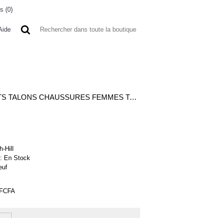
s (
0
)
0 article(s) - 0FCFA
Aide
 A L'ETRANGER
BONNE AFFAIRES
VENDEURS
ESCARPINS DE MODE DAIM BLEU AVEC NOEUD STILETTOS HAUTS TALONS CHAUSSURES FEMMES TAILLE 40
h-Hill
 :
En Stock
euf
0FCFA
0%