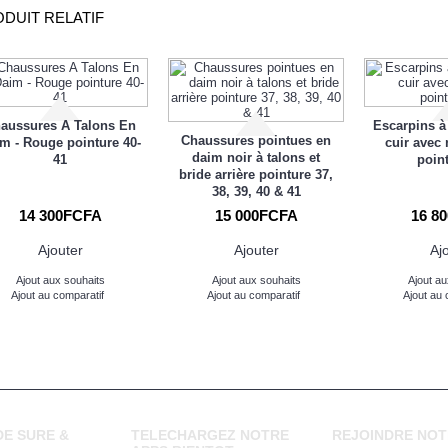
DUIT RELATIF
aussures A Talons En
Escarpins à
Chaussures pointues en
m - Rouge pointure 40-
cuir avec
daim noir à talons et
41
poin
bride arrière pointure 37,
38, 39, 40 & 41
14 300FCFA
15 000FCFA
16 8
Ajouter
Ajouter
Aj
Ajout aux souhaits
Ajout aux souhaits
Ajout au
Ajout au comparatif
Ajout au comparatif
Ajout au 
E SURE &
TELECHARGEZ NOTRE
REJOINDRE NOT