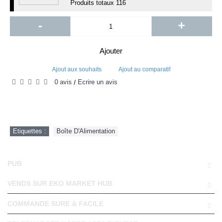
Produits totaux
116
-
+
Ajouter
Ajout aux souhaits
Ajout au comparatif
0 avis
Écrire un avis
/
Etiquettes :
Boîte D'Alimentation
PUB
VENDS SUR EKO MARKET HUB
COMMANDE SURE & FACILE