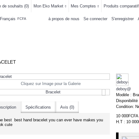
e de souhaits (
0
)
Mon Eko Market
Mes Comptes
Produits comparatif
Français
à propos de nous
Se connecter
S'enregistrer
FCFA
LLEMENTS
MAISON & CUISINE
AUTRE DEPARTEMENTS
ACHAT
ACELET
Cliquez sur Image pour la Galerie
deboy@
Modèle :
Bra
Disponibilité
Condition:
N
scription
Spécifications
Avis (0)
10 000FCFA
e best best hand bracelet you can ever have makes you
H.T : 10 00
ok cute