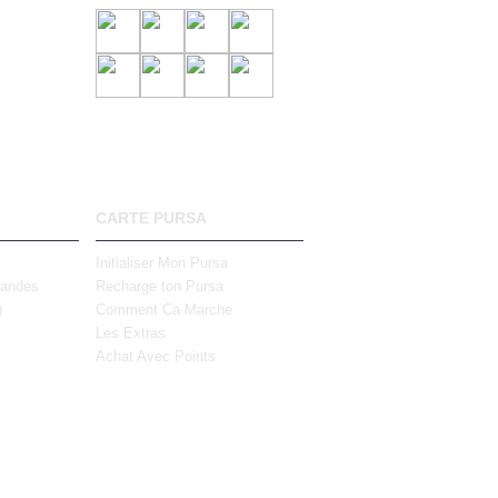
CARTE PURSA
Initialiser Mon Pursa
mandes
Recharge ton Pursa
)
Comment Ca Marche
Les Extras
Achat Avec Points