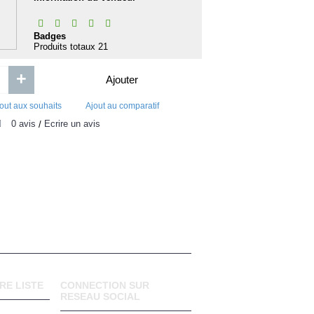
Badges
Produits totaux
21
+
Ajouter
out aux souhaits
Ajout au comparatif
0 avis
Écrire un avis
/
RE LISTE
CONNECTION SUR
RESEAU SOCIAL