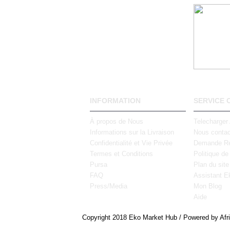
INFORMATION
SERVICE 
À propos de Nous
Telecharger
Informations sur la Livraison
Nous contac
Confidentialité et Vie Privée
Demande Re
Termes et Conditions
Politique de
Pursa
Plan du site
FAQ
Assistant E
Press/Media
Mon Blog
Aide
Copyright 2018 Eko Market Hub / Powered by Afr