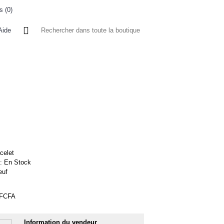
s (
0
)
0 article(s) - 0FCFA
Aide
 A L'ETRANGER
BONNE AFFAIRES
VENDEURS
celet
 :
En Stock
euf
0FCFA
Information du vendeur