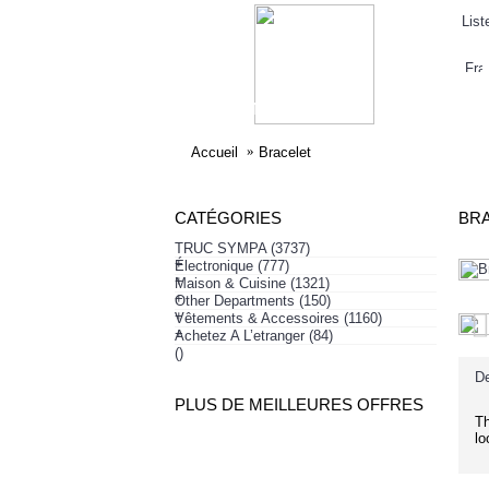
List
ELECTRONIQUE
AFFAIRES SYMPA
HABI
Accueil
Bracelet
CATÉGORIES
BR
TRUC SYMPA
(3737)
+
Électronique
(777)
+
Maison & Cuisine
(1321)
+
Other Departments
(150)
+
Vêtements & Accessoires
(1160)
+
Achetez A L’etranger
(84)
()
De
PLUS DE MEILLEURES OFFRES
Th
lo