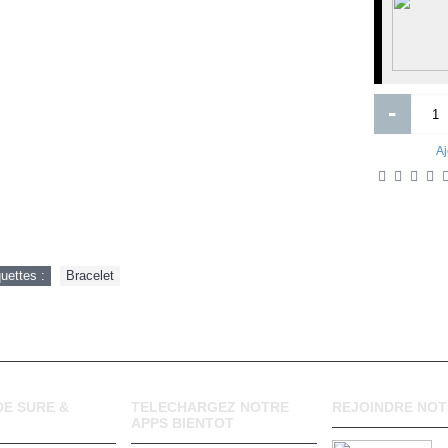
-
Aj
quettes :
Bracelet
E SURE &
TELECHARGEZ NOTRE
REJOINDRE NOT
APPS BIENTOT