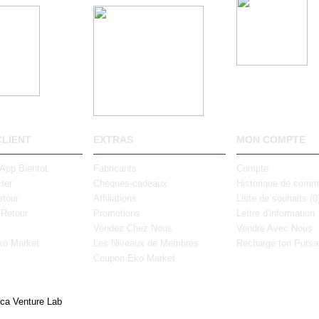
CLIENT
EXTRAS
MON COMPTE
 App Bientot
Fabricants
Compte
ter
Chèques-cadeaux
Historique de com
tour
Affiliations
Liste de souhaits (
0
 Retour
Promotions
Lettre d'information
Vendez Chez Nous
Vendre Avec Nous
ko Market
Les Niveaux de Membres
Recharge ton Pursa
Coupon Eko Market
ica Venture Lab