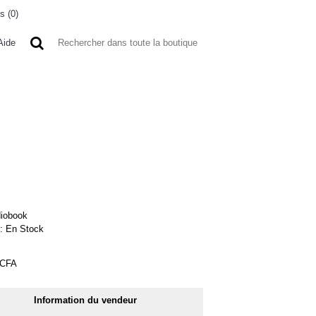
s (
0
)
0 article(s) - 0FCFA
Aide
 A L'ETRANGER
BONNE AFFAIRES
VENDEURS
iobook
 :
En Stock
FCFA
Information du vendeur