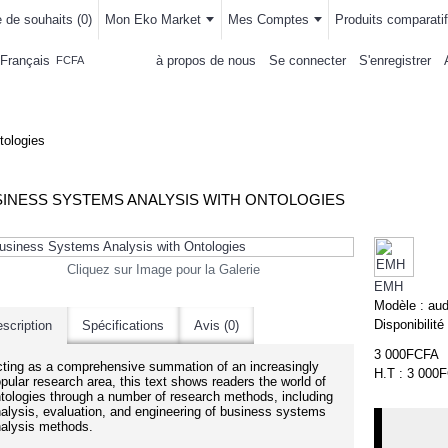
e de souhaits (
0
)
Mon Eko Market
Mes Comptes
Produits comparatif
Français
à propos de nous
Se connecter
S'enregistrer
FCFA
LLEMENTS
MAISON & CUISINE
AUTRE DEPARTEMENTS
ACHAT
tologies
INESS SYSTEMS ANALYSIS WITH ONTOLOGIES
Cliquez sur Image pour la Galerie
EMH
Modèle :
aud
Disponibilité
scription
Spécifications
Avis (0)
3 000FCFA
ting as a comprehensive summation of an increasingly
H.T : 3 000
pular research area, this text shows readers the world of
tologies through a number of research methods, including
alysis, evaluation, and engineering of business systems
alysis methods.