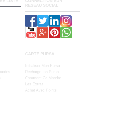
RE LISTE
CONNECTION SUR
RESEAU SOCIAL
CARTE PURSA
Initialiser Mon Pursa
mandes
Recharge ton Pursa
)
Comment Ca Marche
Les Extras
Achat Avec Points