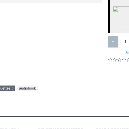
capitale de la douleur de paul ELU
Classe de tle
-
Aj
Microsoft surface pro 6
400 000FCFA
1 600FCFA
Ajouter
Ajouter
quettes :
audiobook
Ajout aux souhaits
Ajout au comparatif
Ajout aux souhaits
Ajout au comparatif