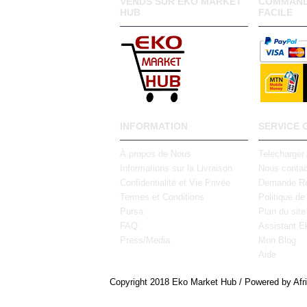
VENDS SUR EKO MARKET
COMMAND
HUB
FACILE
INFORMATION
SERVICE 
À propos de Nous
Telecharger
Informations sur la Livraison
Nous contac
Confidentialité et Vie Privée
Demande Re
Termes et Conditions
Politique de
Pursa
Plan du site
FAQ
Assistant E
Press/Media
Mon Blog
Aide
Copyright 2018 Eko Market Hub / Powered by Afr