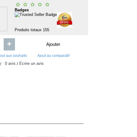
main en argil
TAPIS
ARD
Badges
Produits totaux
155
+
Ajouter
out aux souhaits
Ajout au comparatif
0 avis
Écrire un avis
/
2 000FCFA
40 000F
Ajouter
Ajouter
Ajout aux souhaits
Ajout au comparatif
Ajout aux souhaits
Ajou