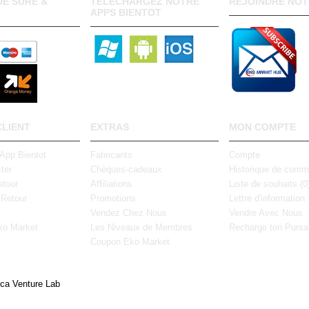
E SURE &
TELECHARGEZ NOTRE
REJOINDRE NOT
APPS BIENTOT
CLIENT
EXTRAS
MON COMPTE
 App Bientot
Fabricants
Compte
ter
Chèques-cadeaux
Historique de com
tour
Affiliations
Liste de souhaits (
0
 Retour
Promotions
Lettre d'information
Vendez Chez Nous
Vendre Avec Nous
ko Market
Les Niveaux de Membres
Recharge ton Pursa
Coupon Eko Market
ica Venture Lab