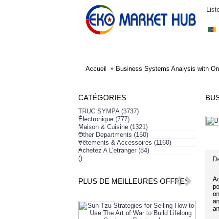
List
ELECTRONIQUE
AFFAIRES SYMPA
HABI
Accueil
Business Systems Analysis with On
CATÉGORIES
BUS
TRUC SYMPA
(3737)
+
Électronique
(777)
+
Maison & Cuisine
(1321)
+
Other Departments
(150)
+
Vêtements & Accessoires
(1160)
+
Achetez A L’etranger
(84)
()
De
Ac
PLUS DE MEILLEURES OFFRES
po
on
an
an