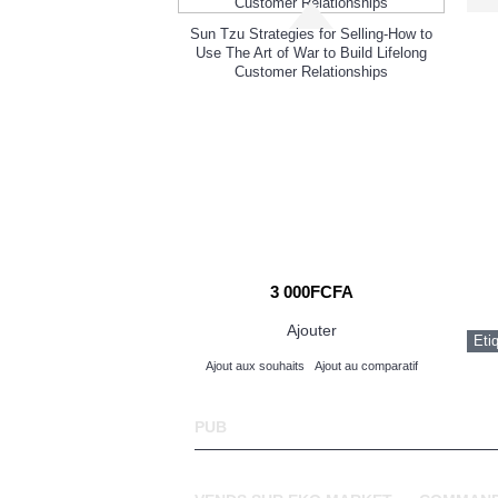
onometrie
Sun Tzu Strategies for Selling-How to
Use The Art of War to Build Lifelong
Customer Relationships
0FCFA
3 000FCFA
Ajouter
Ajouter
Eti
its
Ajout au comparatif
Ajout aux souhaits
Ajout au comparatif
PUB