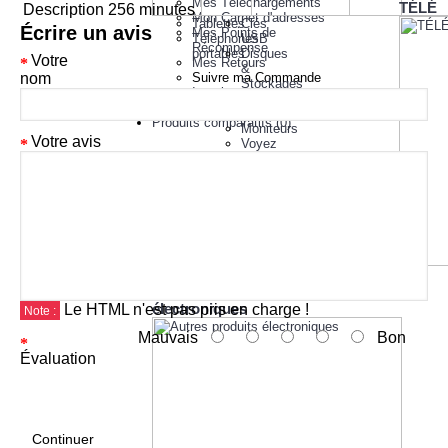
Mes Téléchargements
TÉLÉ
Description
256 minutes
Mon Carnet d'adresses
Tablettes
Clés
Écrire un avis
Mes Points de
Téléphones
USB
Récompense
portables
Disques
Votre
Mes Retours
&
nom
Suivre ma Commande
Stockages
Inscrivez-vous pour un
Divers
Compte Vendeur
Imprimantes
Produits comparatifs (
0
)
Moniteurs
Votre avis
Voyez
plus
Autres
produits
électroniques
Le HTML n'est pas pris en charge !
Note :
Mauvais
Bon
Évaluation
Continuer