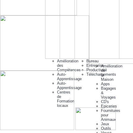
Amélioration
Bureau
des
Entreprise
Amélioration
Compétences
Productivité
de
Auto-
Téléchargements
la
Apprentissage
Maison
Auto-
Apps
Apprentissage
Bagages
Centres
&
de
Voyages
Formation
CD's
locaux
Epiceries
Fournitures
pour
Animaux
Jeux
Outils
Voyez