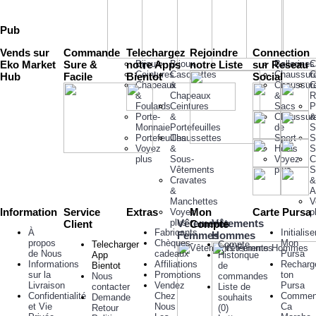
Pub
Vends sur
Commande
Telechargez
Rejoindre
Connection
Eko Market
Sure &
notre Apps
Bijoux
Bijoux
notre Liste
sur Reseau
Ballerines
C
Ceintures
Casquettes
Chaussur
C
Hub
Facile
Bientot
Social
Chapeaux
&
Chaussur
C
&
Chapeaux
&
R
Foulards
Ceintures
Sacs
P
Porte-
&
Chaussur
&
Monnaie
Portefeuilles
de
S
Portefeuilles
Chaussettes
Sport
S
Voyez
&
Heels
S
plus
Sous-
Voyez
C
Vêtements
plus
S
Cravates
&
&
A
Manchettes
V
Information
Service
Extras
Mon
Carte Pursa
Voyez
p
plus
Vêtements
Vêtements
Client
Compte
À
Fabricants
Initialise
Femmes
Hommes
propos
Chèques-
Mon
Telecharger
Compte
de Nous
cadeaux
Pursa
App
Historique
Informations
Affiliations
Recharg
Bientot
de
sur la
Promotions
ton
Nous
commandes
Livraison
Vendez
Pursa
contacter
Liste de
Confidentialité
Chez
Commen
Demande
souhaits
et Vie
Nous
Ca
Retour
(
0
)