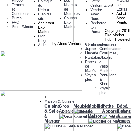
Privée
Les
Marche
Politique
Lettre
Termes
Niveaux
Les
de
d'information
et
de
Extras
Retour
Vendre
Conditions
Membres
Achat
Plan du
Avec
Pursa
Coupon
Avec
site
Nous
FAQ
Eko
Points
Assistant
Recharge
Press/Media
Market
Eko
ton
Copyright 2018
Market
Pursa
Eko Market
Mon
Hub / Powered
Blog
by Africa Venture Lab
Combinaisons
Chemises
Aide
Jupes
Combinaison
Lingerie
Costumes,
Pantalon
Blazers
Robes
&
de
Veste
Mariée
Maillots
Voyez
Pantalons
plus
&
Shorts
Voyez
plus
+
Maison & Cuisine
Cuisine
Gros
Meubles
Mobilier
Petits
Bébé,
& Salle
Appareillage
de
Appareillage
Enfant
à
Maison
&
Manger
Jouets