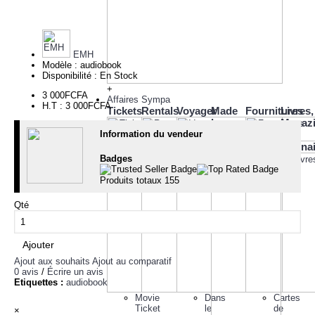
EMH
Modèle :
audiobook
Disponibilité :
En Stock
+
3 000FCFA
Affaires Sympa
H.T : 3 000FCFA
Tickets
Rentals
Voyager
Made
Fournitures
Livres,
In
Magaz
Information du vendeur
Cameroon
&
Conna
Badges
Produits totaux
155
Qté
Ajouter
Ajout aux souhaits
Ajout au comparatif
0 avis
/
Écrire un avis
Etiquettes :
audiobook
Movie
Dans
Cartes
Ticket
le
de
×