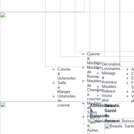
Cuisine
&
Meubles
Décoration
Meubles
Luminaires
Cuisine
A
de
Ménage
&
C
Bureau
&
Ustensiles
E
Meubles
Animaux
Salle
F
de
Meubles
à
S
Chambre
Rideaux
Manger
J
à
Voyez
Ustensiles
V
coucher
plus
de
p
Meubles
cuisine
Alimentation
Beauté,
de
&
Santé
Salon
Boissons
&
Papiers
Amour
Toilettes
&
Autres