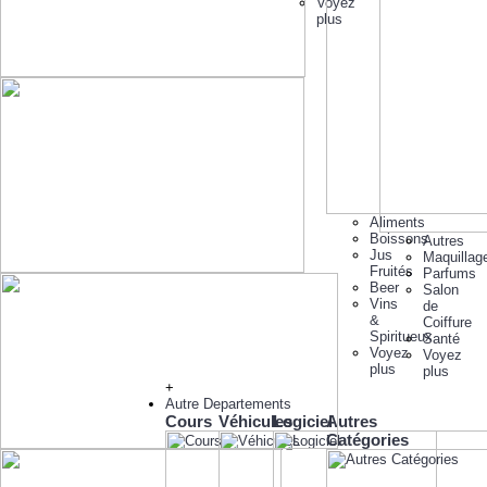
Voyez
plus
Aliments
Boissons
Autres
Jus
Maquillag
Fruités
Parfums
Beer
Salon
Vins
de
&
Coiffure
Spiritueux
Santé
Voyez
Voyez
plus
plus
+
Autre Departements
Cours
Véhicules
Logiciel
Autres
Catégories