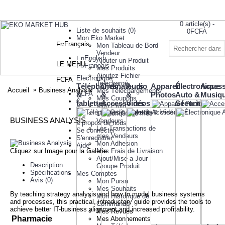
0 article(s) -
Liste de souhaits (
0
)
0FCFA
Mon Eko Market
Français
Mon Tableau de Bord
Votre panier
Vendeur
est vide!
English
Ajouter un Produit
LE MENU
Français
Mes Produits
Ajoutez Fichier
Electronique
FCFA
Telechargé
Téléphones
Ordinateurs
Audio
Appareil
Électronique
Access
Accueil
Business Analysis
Mes Téléchargements
FCFA
&
&
&
Photos
Auto &
Musiq
Mes Coupons
€
tablettes
Accessoires
Vidéos
Sécurité
Mon Profil
$
L’historique de mes
BUSINESS ANALYSIS
Vendeurs
à propos de nous
Les Transactions de
Se connecter
mes Vendeurs
S'enregistrer
Mon Adhesion
Aide
Cliquez sur Image pour la Galerie
Mes Frais de Livraison
Ajout/Mise a Jour
Description
Groupe Produit
Spécifications
Mes Comptes
Avis (0)
Mon Pursa
Mes Souhaits
By teaching strategy analysis and how to model business systems
Mon Historique de
and processes, this practical, introductory guide provides the tools to
Commande
achieve better IT-business alignment and increased profitability.
Mes Revues
Pharmacie
Mes Abonnements