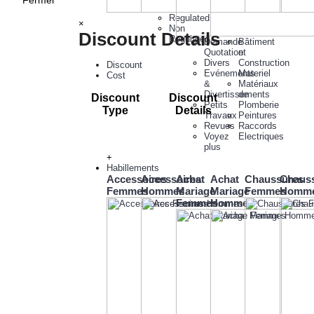
Fermer
Regulated
×
Non
Discount Details
Regulated
Demande
Bâtiment
Quotation
et
Divers
Construction
Discount
Evénements
Materiel
Cost
&
Matériaux
Divertissements
de
Discount
Discount
Petits
Plomberie
Type
Details
Travaux
Peintures
Revues
Raccords
Voyez
Electriques
plus
+
Habillements
Accessoires
Accessoires
Achat
Achat
Chaussures
Chaus
Femmes
Hommes
Mariage
Mariage
Femmes
Homm
Femmes
Hommes