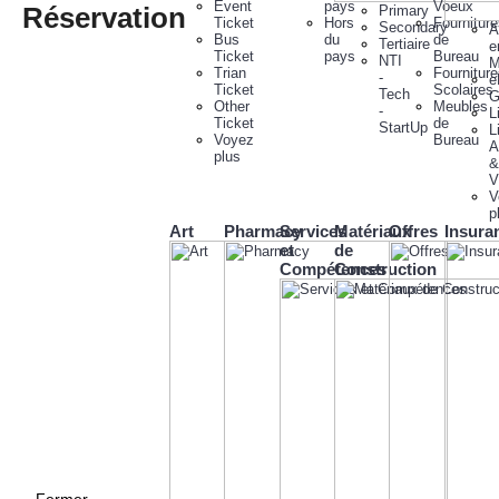
Event
pays
Voeux
Réservation
Primary
Ticket
Hors
Fournitur
Secondary
A
Bus
du
de
Tertiaire
e
Ticket
pays
Bureau
NTI
M
Trian
Fournitur
-
e
Ticket
Scolaires
Tech
G
Other
Meubles
-
L
Ticket
de
StartUp
L
Voyez
Bureau
A
plus
&
V
V
p
Art
Pharmacy
Services
Matériaux
Offres
Insura
et
de
Compétences
Construction