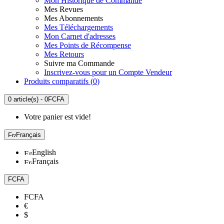
Mon Historique de Commande
Mes Revues
Mes Abonnements
Mes Téléchargements
Mon Carnet d'adresses
Mes Points de Récompense
Mes Retours
Suivre ma Commande
Inscrivez-vous pour un Compte Vendeur
Produits comparatifs (
0
)
0 article(s) - 0FCFA
Votre panier est vide!
Français
English
Français
FCFA
FCFA
€
$