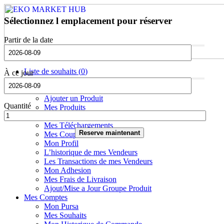
Sélectionnez l emplacement pour réserver
Partir de la date
Liste de souhaits (
0
)
À ce jour
Mon Eko Market
Mon Tableau de Bord Vendeur
Ajouter un Produit
Quantité
Mes Produits
Ajoutez Fichier Telechargé
Mes Téléchargements
Reserve maintenant
Mes Coupons
Mon Profil
L’historique de mes Vendeurs
Les Transactions de mes Vendeurs
Mon Adhesion
Mes Frais de Livraison
Ajout/Mise a Jour Groupe Produit
Mes Comptes
Mon Pursa
Mes Souhaits