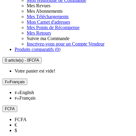
Mon Historique de Commande
Mes Revues
Mes Abonnements
Mes Téléchargements
Mon Carnet d'adresses
Mes Points de Récompense
Mes Retours
Suivre ma Commande
Inscrivez-vous pour un Compte Vendeur
Produits comparatifs (
0
)
0 article(s) - 0FCFA
Votre panier est vide!
Français
English
Français
FCFA
FCFA
€
$