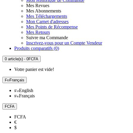
Mon Historique de Commande
Mes Revues
Mes Abonnements
Mes Téléchargements
Mon Carnet d'adresses
Mes Points de Récompense
Mes Retours
Suivre ma Commande
Inscrivez-vous pour un Compte Vendeur
Produits comparatifs (
0
)
0 article(s) - 0FCFA
Votre panier est vide!
Français
English
Français
FCFA
FCFA
€
$